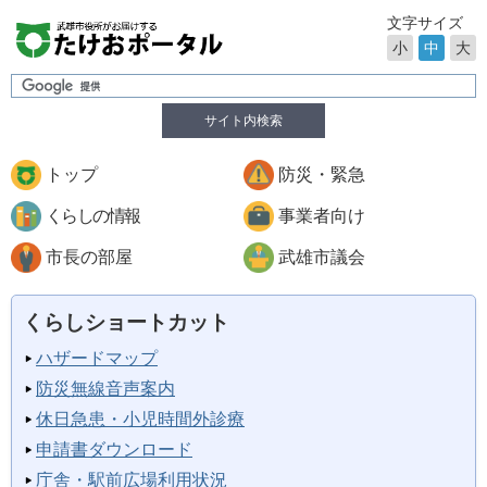
文字サイズ
小
中
大
サイト内検索
トップ
防災・緊急
くらしの情報
事業者向け
市長の部屋
武雄市議会
くらしショートカット
ハザードマップ
防災無線音声案内
休日急患・小児時間外診療
申請書ダウンロード
庁舎・駅前広場利用状況