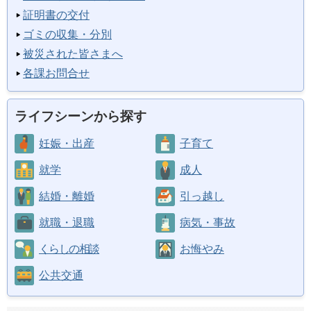
証明書の交付
ゴミの収集・分別
被災された皆さまへ
各課お問合せ
ライフシーンから探す
妊娠・出産
子育て
就学
成人
結婚・離婚
引っ越し
就職・退職
病気・事故
くらしの相談
お悔やみ
公共交通