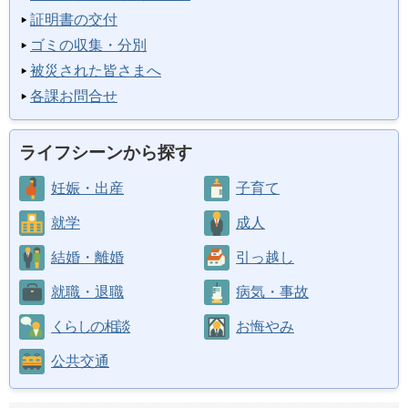
証明書の交付
ゴミの収集・分別
被災された皆さまへ
各課お問合せ
ライフシーンから探す
妊娠・出産
子育て
就学
成人
結婚・離婚
引っ越し
就職・退職
病気・事故
くらしの相談
お悔やみ
公共交通