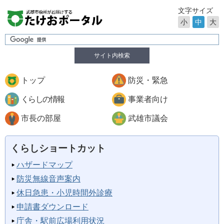
文字サイズ
小
中
大
サイト内検索
トップ
防災・緊急
くらしの情報
事業者向け
市長の部屋
武雄市議会
くらしショートカット
ハザードマップ
防災無線音声案内
休日急患・小児時間外診療
申請書ダウンロード
庁舎・駅前広場利用状況