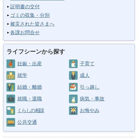
証明書の交付
ゴミの収集・分別
被災された皆さまへ
各課お問合せ
ライフシーンから探す
妊娠・出産
子育て
就学
成人
結婚・離婚
引っ越し
就職・退職
病気・事故
くらしの相談
お悔やみ
公共交通