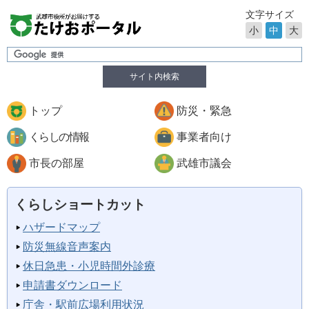
文字サイズ
小
中
大
サイト内検索
トップ
防災・緊急
くらしの情報
事業者向け
市長の部屋
武雄市議会
くらしショートカット
ハザードマップ
防災無線音声案内
休日急患・小児時間外診療
申請書ダウンロード
庁舎・駅前広場利用状況