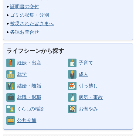
証明書の交付
ゴミの収集・分別
被災された皆さまへ
各課お問合せ
ライフシーンから探す
妊娠・出産
子育て
就学
成人
結婚・離婚
引っ越し
就職・退職
病気・事故
くらしの相談
お悔やみ
公共交通