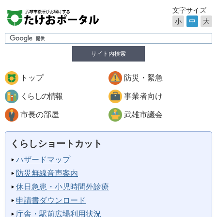
文字サイズ
小
中
大
サイト内検索
トップ
防災・緊急
くらしの情報
事業者向け
市長の部屋
武雄市議会
くらしショートカット
ハザードマップ
防災無線音声案内
休日急患・小児時間外診療
申請書ダウンロード
庁舎・駅前広場利用状況