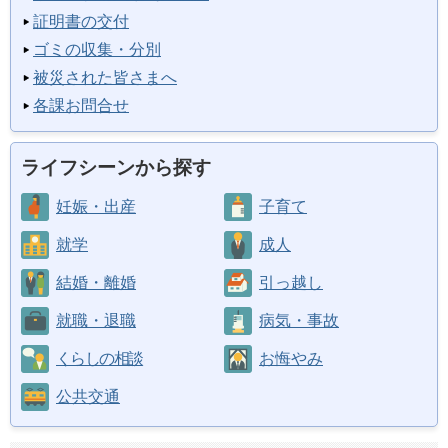
証明書の交付
ゴミの収集・分別
被災された皆さまへ
各課お問合せ
ライフシーンから探す
妊娠・出産
子育て
就学
成人
結婚・離婚
引っ越し
就職・退職
病気・事故
くらしの相談
お悔やみ
公共交通