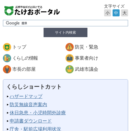
文字サイズ
小
中
大
サイト内検索
トップ
防災・緊急
くらしの情報
事業者向け
市長の部屋
武雄市議会
くらしショートカット
ハザードマップ
防災無線音声案内
休日急患・小児時間外診療
申請書ダウンロード
庁舎・駅前広場利用状況