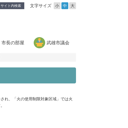
文字サイズ
小
中
大
サイト内検索
市長の部屋
武雄市議会
令され、「火の使用制限対象区域」では火
す。