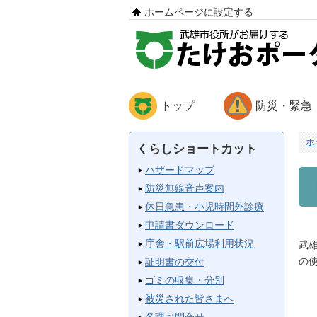
ホームページに設定する
トップ
防災・緊急
ホ
くらしショートカット
ハザードマップ
防災無線音声案内
休日急患・小児時間外診療
申請書ダウンロード
庁舎・駅前広場利用状況
武
の
証明書の交付
ゴミの収集・分別
被災された皆さまへ