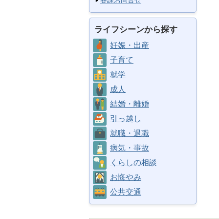
各課お問合せ
ライフシーンから探す
妊娠・出産
子育て
就学
成人
結婚・離婚
引っ越し
就職・退職
病気・事故
くらしの相談
お悔やみ
公共交通