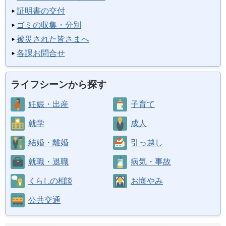
証明書の交付
ゴミの収集・分別
被災された皆さまへ
各課お問合せ
ライフシーンから探す
妊娠・出産
子育て
就学
成人
結婚・離婚
引っ越し
就職・退職
病気・事故
くらしの相談
お悔やみ
公共交通