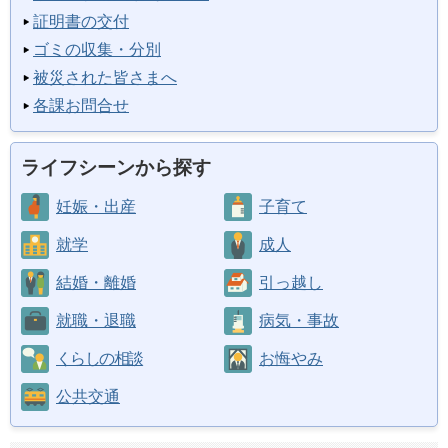
証明書の交付
ゴミの収集・分別
被災された皆さまへ
各課お問合せ
ライフシーンから探す
妊娠・出産
子育て
就学
成人
結婚・離婚
引っ越し
就職・退職
病気・事故
くらしの相談
お悔やみ
公共交通