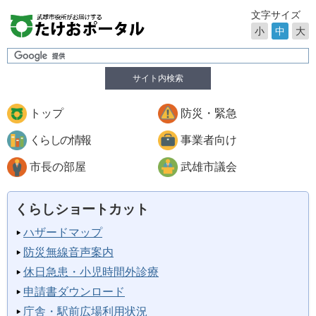
文字サイズ
小
中
大
サイト内検索
トップ
防災・緊急
くらしの情報
事業者向け
市長の部屋
武雄市議会
くらしショートカット
ハザードマップ
防災無線音声案内
休日急患・小児時間外診療
申請書ダウンロード
庁舎・駅前広場利用状況