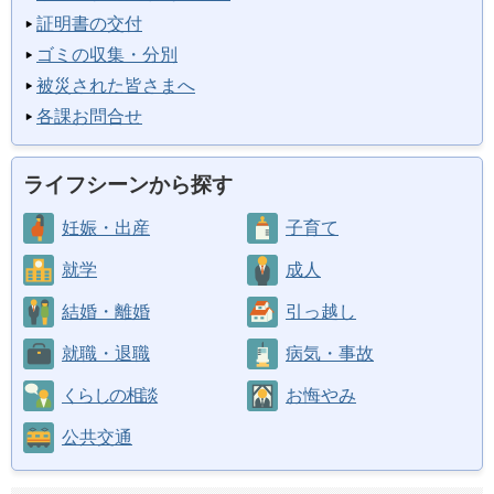
証明書の交付
ゴミの収集・分別
被災された皆さまへ
各課お問合せ
ライフシーンから探す
妊娠・出産
子育て
就学
成人
結婚・離婚
引っ越し
就職・退職
病気・事故
くらしの相談
お悔やみ
公共交通