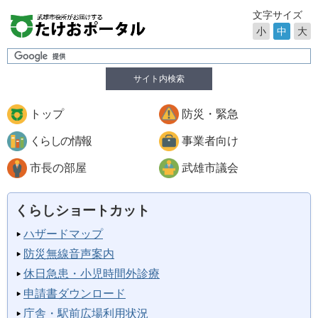
文字サイズ
小
中
大
サイト内検索
トップ
防災・緊急
くらしの情報
事業者向け
市長の部屋
武雄市議会
くらしショートカット
ハザードマップ
防災無線音声案内
休日急患・小児時間外診療
申請書ダウンロード
庁舎・駅前広場利用状況