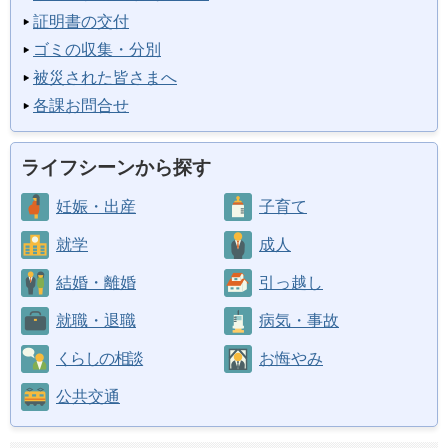
証明書の交付
ゴミの収集・分別
被災された皆さまへ
各課お問合せ
ライフシーンから探す
妊娠・出産
子育て
就学
成人
結婚・離婚
引っ越し
就職・退職
病気・事故
くらしの相談
お悔やみ
公共交通