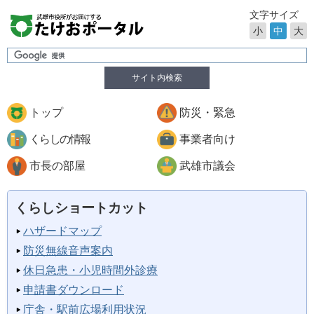
文字サイズ
小
中
大
サイト内検索
トップ
防災・緊急
くらしの情報
事業者向け
市長の部屋
武雄市議会
くらしショートカット
ハザードマップ
防災無線音声案内
休日急患・小児時間外診療
申請書ダウンロード
庁舎・駅前広場利用状況