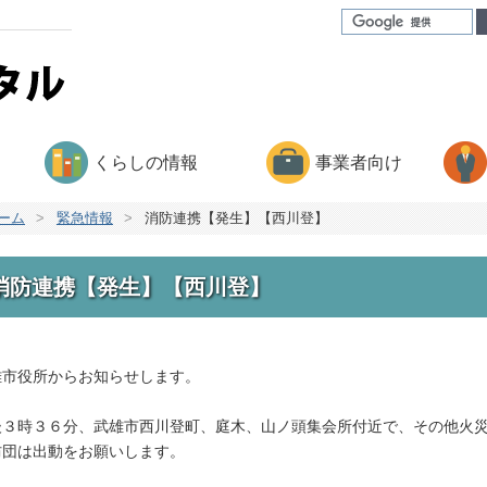
くらしの情報
事業者向け
ーム
>
緊急情報
>
消防連携【発生】【西川登】
消防連携【発生】【西川登】
雄市役所からお知らせします。
後３時３６分、武雄市西川登町、庭木、山ノ頭集会所付近で、その他火
防団は出動をお願いします。