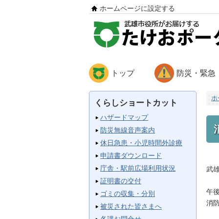
ホームページに設定する
トップ
防災・緊急
ホ
くらしショートカット
ハザードマップ
防災無線音声案内
休日急患・小児時間外診療
申請書ダウンロード
庁舎・駅前広場利用状況
武
証明書の交付
午
ゴミの収集・分別
消
被災された皆さまへ