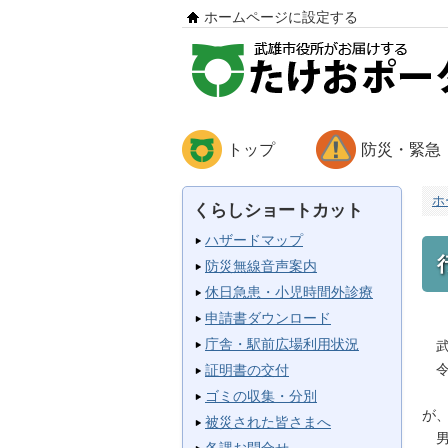
ホームページに設定する
トップ
防災・緊急
ホ
くらしショートカット
ハザードマップ
防災無線音声案内
休日急患・小児時間外診療
申請書ダウンロード
庁舎・駅前広場利用状況
武
令
証明書の交付
男
ゴミの収集・分別
が
被災された皆さまへ
男