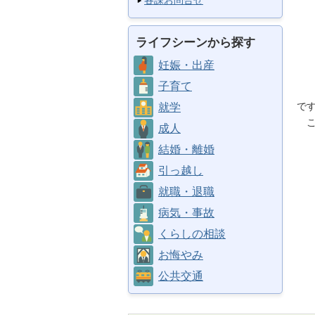
各課お問合せ
身
体
ライフシーンから探す
髪
上
妊娠・出産
下
子育て
履
で
就学
こ
成人
結婚・離婚
引っ越し
就職・退職
病気・事故
くらしの相談
お悔やみ
公共交通