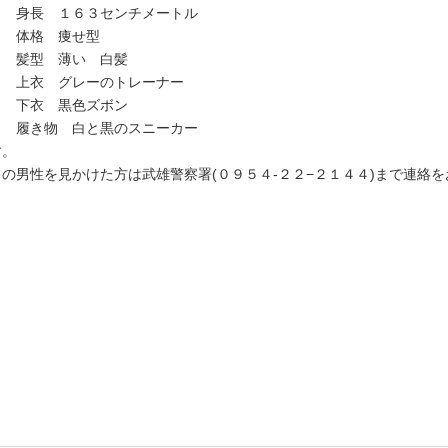
長 １６３センチメートル
格 痩せ型
型 薄い 白髪
衣 グレーのトレーナー
衣 黒色ズボン
き物 白と黒のスニーカー
す。
の男性を見かけた方は武雄警察署(０９５４‐２２−２１４４)まで連絡