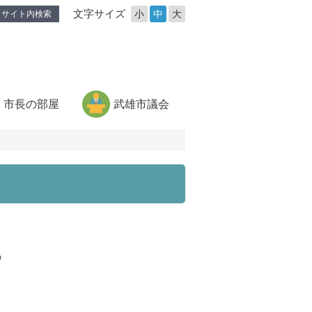
文字サイズ
小
中
大
サイト内検索
市長の部屋
武雄市議会
の