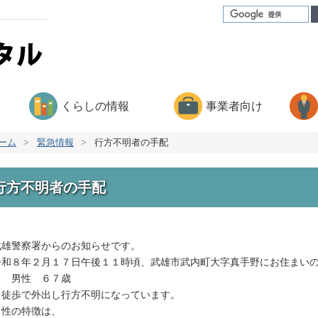
くらしの情報
事業者向け
ーム
>
緊急情報
>
行方不明者の手配
行方不明者の手配
雄警察署からのお知らせです。
和８年２月１７日午後１１時頃、武雄市武内町大字真手野にお住まい
性 ６７歳
、徒歩で外出し行方不明になっています。
性の特徴は、