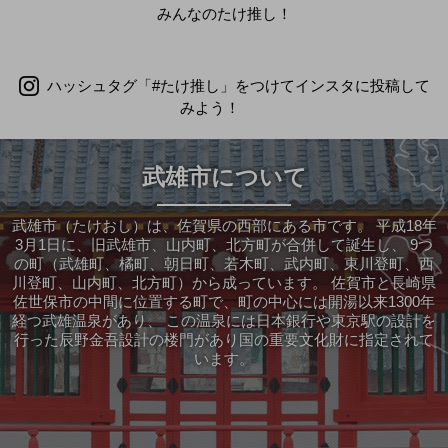
みんなのたけ推し！
ハッシュタグ「#たけ推し」をつけてインスタに投稿して
みよう！
武雄市について
武雄市（たけおし）は、佐賀県の西部にある市です。
平成18年
3月1日に、旧武雄市、山内町、北方町が合併して誕生し、
9つ
の町（武雄町、橘町、朝日町、若木町、武内町、東川登町、西
川登町、山内町、北方町）から成っています。
佐賀市と長崎県
佐世保市の中間に位置する町で、町の中心には開湯以来1300年
経つ武雄温泉があり、
この温泉には日本銀行や東京駅の設計を
行った辰野金吾設計の楼門があり国の重要文化財に指定されて
います。