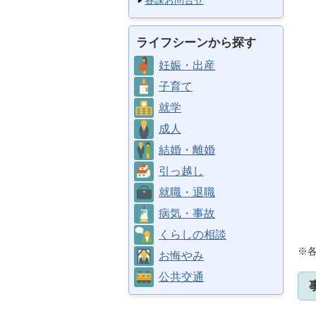
各課お問合せ
ライフシーンから探す
妊娠・出産
子育て
就学
成人
結婚・離婚
引っ越し
就職・退職
病気・事故
くらしの相談
※
お悔やみ
公共交通