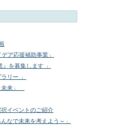
画
イデア応援補助事業」
業』を募集します 」
ラリー 」
みと未来」
採択イベントのご紹介
みんなで未来を考えよう～」