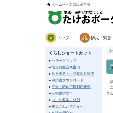
ホームページに設定する
トップ
防災・緊急
ホ
くらしショートカット
ハザードマップ
防災無線音声案内
休日急患・小児時間外診療
申請書ダウンロード
武
庁舎・駅前広場利用状況
こ
き
証明書の交付
ゴミの収集・分別
被災された皆さまへ