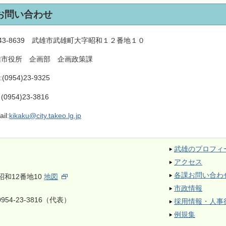
お問い合わせ
43-8639 武雄市武雄町大字昭和１２番地１０
雄市役所 企画部 企画政策課
:
(0954)23-9325
 (0954)23-3816
il:
kikaku@city.takeo.lg.jp
武雄のプロフィ
アクセス
各課お問い合わ
昭和12番地10
地図
市政情報
954-23-3816（代表）
採用情報・人事
例規集