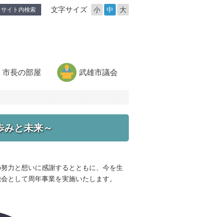
文字サイズ
小
中
大
サイト内検索
市長の部屋
武雄市議会
歩みと未来～
努力と想いに感謝するとともに、今を生
機会として周年事業を実施いたします。