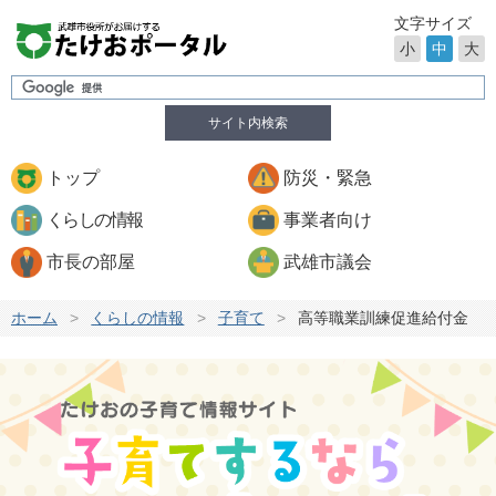
文字サイズ
小
中
大
サイト内検索
トップ
防災・緊急
くらしの情報
事業者向け
市長の部屋
武雄市議会
ホーム
>
くらしの情報
>
子育て
>
高等職業訓練促進給付金