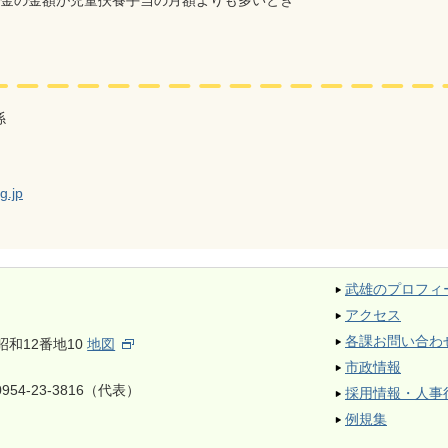
係
g.jp
武雄のプロフィ
アクセス
各課お問い合わ
昭和12番地10
地図
市政情報
954-23-3816（代表）
採用情報・人事
例規集