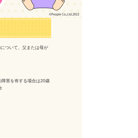
満について、父または母が
の障害を有する場合は20歳
合