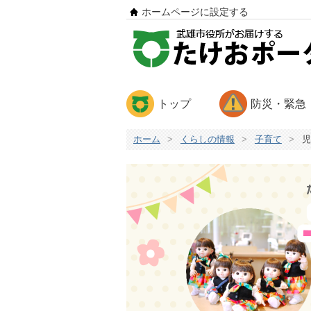
ホームページに設定する
トップ
防災・緊急
ホーム
>
くらしの情報
>
子育て
>
児