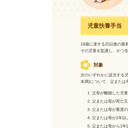
児童扶養手当
18歳に達する日以後の最
その児童を監護し、かつ
対象
次のいずれかに該当する児
未満)について、父または
父母が離婚した児童
父または母が死亡又
父または母が重度の
父または母が1年以
父または母から1年