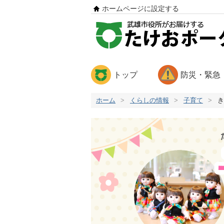
ホームページに設定する
トップ
防災・緊急
ホーム
>
くらしの情報
>
子育て
>
き