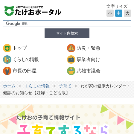
文字サイズ
小
中
大
サイト内検索
トップ
防災・緊急
くらしの情報
事業者向け
市長の部屋
武雄市議会
ホーム
>
くらしの情報
>
子育て
>
わが家の健康カレンダー・
健診のお知らせ【妊婦・こども版】