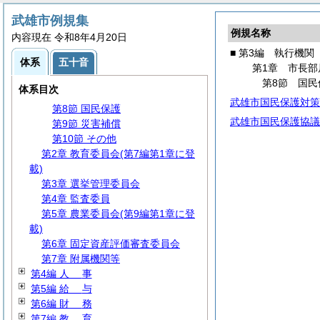
第1節 事務分掌
第2節 代理・代決等
武雄市例規集
例規名称
第3節 文書・公印
内容現在 令和8年4月20日
第4節 情報管理
■ 第3編 執行機関
体系
五十音
第5節 行政手続
第1章 市長部
第6節 男女共同参画
第8節 国民
体系目次
第7節 災害対策
武雄市国民保護対策
第8節 国民保護
武雄市国民保護協議
第9節 災害補償
第10節 その他
第2章 教育委員会(第7編第1章に登
載)
第3章 選挙管理委員会
第4章 監査委員
第5章 農業委員会(第9編第1章に登
載)
第6章 固定資産評価審査委員会
第7章 附属機関等
第4編
人
事
第5編
給
与
第6編
財
務
第7編
教
育