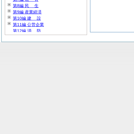
第8編
民
生
第9編 産業経済
第10編
建
設
第11編 公営企業
第12編
消
防
第13編 その他