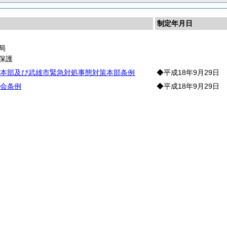
制定年月日
局
保護
本部及び武雄市緊急対処事態対策本部条例
◆平成18年9月29日
会条例
◆平成18年9月29日