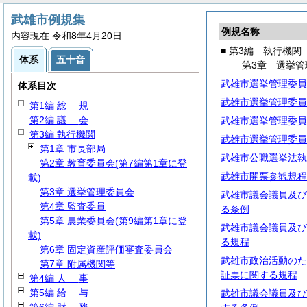
武雄市例規集
例規名称
内容現在 令和8年4月20日
■ 第3編 執行機関
体系
五十音
第3章 選挙管
武雄市選挙管理委員
体系目次
武雄市選挙管理委員
第1編
総
規
第2編
議
会
武雄市選挙管理委員
第3編 執行機関
武雄市選挙管理委員
第1章 市長部局
武雄市公職選挙法執
第2章 教育委員会(第7編第1章に登
武雄市開票参観規程
載)
第3章 選挙管理委員会
武雄市議会議員及び
第4章 監査委員
る条例
第5章 農業委員会(第9編第1章に登
武雄市議会議員及び
載)
る規程
第6章 固定資産評価審査委員会
武雄市政治活動のた
第7章 附属機関等
証票に関する規程
第4編
人
事
第5編
給
与
武雄市議会議員及び