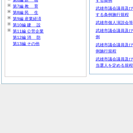
第6編
財
務
する条例
第7編
教
育
武雄市議会議員及び
第8編
民
生
する条例施行規程
第9編 産業経済
武雄市個人演説会等
第10編
建
設
武雄市議会議員及び
第11編 公営企業
例
第12編
消
防
第13編 その他
武雄市議会議員及び
例施行規程
武雄市議会議員及び
当選人を定める規程