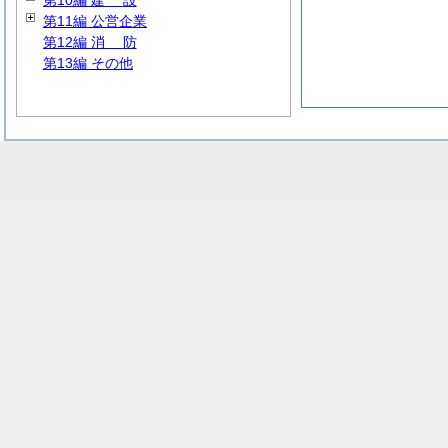
第10編
建
設
第11編 公営企業
第12編
消
防
第13編 その他