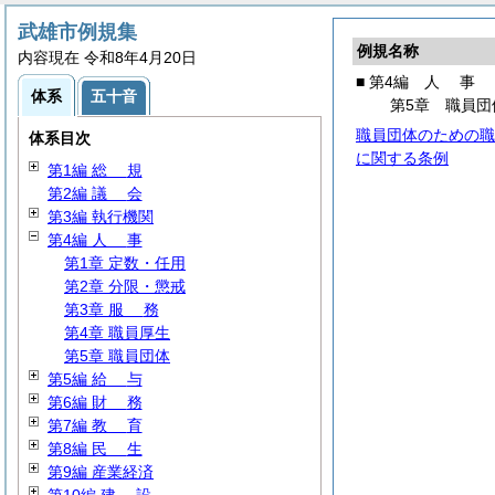
武雄市例規集
例規名称
内容現在 令和8年4月20日
■ 第4編
人
事
体系
五十音
第5章 職員団
職員団体のための職
体系目次
に関する条例
第1編
総
規
第2編
議
会
第3編 執行機関
第4編
人
事
第1章 定数・任用
第2章 分限・懲戒
第3章
服
務
第4章 職員厚生
第5章 職員団体
第5編
給
与
第6編
財
務
第7編
教
育
第8編
民
生
第9編 産業経済