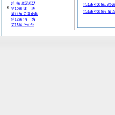
第9編 産業経済
武雄市空家等の適切
第10編
建
設
武雄市空家等対策協
第11編 公営企業
第12編
消
防
第13編 その他