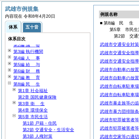
武雄市例規集
例規名称
内容現在 令和8年4月20日
■ 第8編
民
生
体系
五十音
第5章 市民生
第2節 交
第1編
総
規
体系目次
武雄市交通安全対策
第2編
議
会
第3編 執行機関
武雄市交通安全指導
第4編
人
事
武雄市交通安全指導
第5編
給
与
武雄市自動車の放置
第6編
財
務
第7編
教
育
武雄市自動車の放置
第8編
民
生
武雄市自転車駐車場
第1章 社会福祉
武雄市自転車駐車場
第2章 国民健康保険
武雄市暴走族等の追
第3章
衛
生
第4章 環境保全
武雄市暴力団排除条
第5章 市民生活
武雄市犯罪被害者等
第1節 戸籍・住民
武雄市犯罪被害者等
第2節 交通安全・生活安全
第3節 人権対策
武雄市空家等の適切