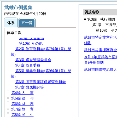
第3節 文書・公印
武雄市例規集
第4節 情報管理
例規名称
内容現在 令和8年4月20日
第5節 行政手続
■ 第3編 執行機関
第6節 男女共同参画
体系
五十音
第1章 市長部
第7節 災害対策
第10節 そ
第8節 国民保護
体系目次
武雄市特定非営利活
第9節 災害補償
細則
第10節 その他
第2章 教育委員会(第7編第1章に登
武雄市災害援護資金
載)
令和7年度武雄市招
第3章 選挙管理委員会
員)任用規則
第4章 監査委員
武雄市国際交流員人
第5章 農業委員会(第9編第1章に登
載)
第6章 固定資産評価審査委員会
第7章 附属機関等
第4編
人
事
第5編
給
与
第6編
財
務
第7編
教
育
第8編
民
生