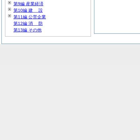
第9編 産業経済
第10編
建
設
第11編 公営企業
第12編
消
防
第13編 その他