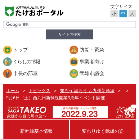
文字サイズ
小
中
大
サイト内検索
トップ
防災・緊急
くらしの情報
事業者向け
市長の部屋
武雄市議会
ホーム
>
トピックス
>
知ろう 語ろう 西九州新幹線
>
>
9月6日（土）西九州新幹線開業3周年イベント開催
新幹線基本情報
変わりゆく武雄の姿