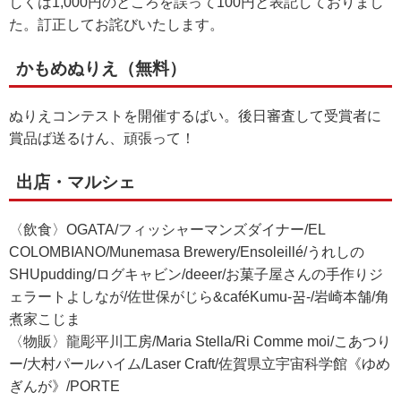
しくは1,000円のところを誤って100円と表記しておりまし
た。訂正してお詫びいたします。
かもめぬりえ（無料）
ぬりえコンテストを開催するばい。後日審査して受賞者に
賞品ば送るけん、頑張って！
出店・マルシェ
〈飲食〉OGATA/フィッシャーマンズダイナー/EL
COLOMBIANO/Munemasa Brewery/Ensoleillé/うれしの
SHUpudding/ログキャビン/deeer/お菓子屋さんの手作りジ
ェラートよしなが/佐世保がじら&caféKumu-꿈-/岩崎本舗/角
煮家こじま
〈物販〉龍彫平川工房/Maria Stella/Ri Comme moi/こあつり
ー/大村パールハイム/Laser Craft/佐賀県立宇宙科学館《ゆめ
ぎんが》/PORTE