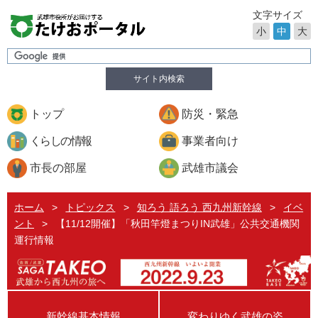
文字サイズ
小
中
大
サイト内検索
トップ
防災・緊急
くらしの情報
事業者向け
市長の部屋
武雄市議会
ホーム
>
トピックス
>
知ろう 語ろう 西九州新幹線
>
イベ
ント
>
【11/12開催】「秋田竿燈まつりIN武雄」公共交通機関
運行情報
新幹線基本情報
変わりゆく武雄の姿