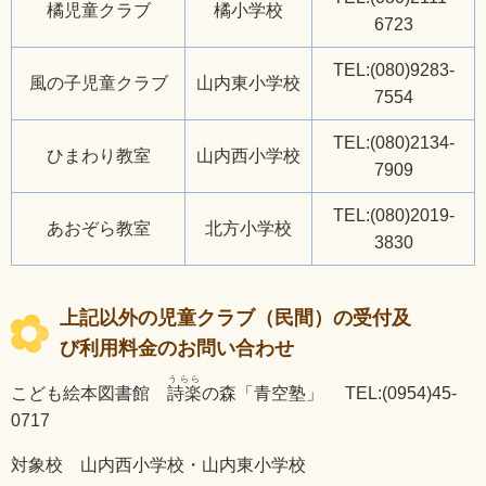
橘児童クラブ
橘小学校
6723
TEL:(080)9283-
風の子児童クラブ
山内東小学校
7554
TEL:(080)2134-
ひまわり教室
山内西小学校
7909
TEL:(080)2019-
あおぞら教室
北方小学校
3830
上記以外の児童クラブ（民間）の受付及
び利用料金のお問い合わせ
うらら
こども絵本図書館
詩楽
の森「青空塾」 TEL:(0954)45-
0717
対象校 山内西小学校・山内東小学校