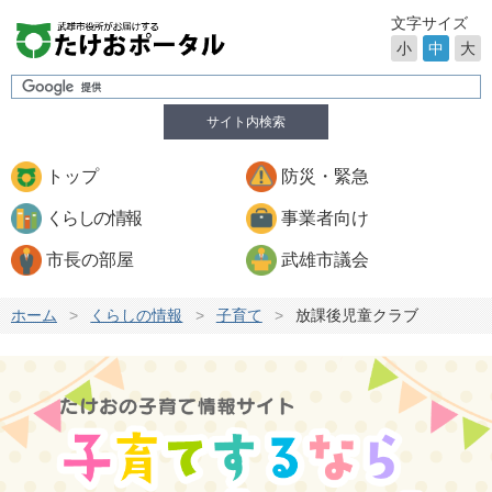
文字サイズ
小
中
大
サイト内検索
トップ
防災・緊急
くらしの情報
事業者向け
市長の部屋
武雄市議会
ホーム
>
くらしの情報
>
子育て
>
放課後児童クラブ