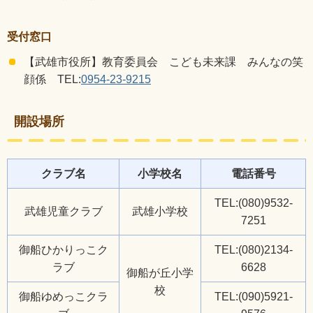
受付窓口
【武雄市役所】教育委員会 こども未来課 みんなの笑
顔係 TEL:
0954-23-9215
開設場所
クラブ名
小学校名
電話番号
TEL:(080)9532-
武雄児童クラブ
武雄小学校
7251
御船ひかりっこク
TEL:(080)2134-
ラブ
6628
御船が丘小学
校
御船ゆめっこクラ
TEL:(090)5921-