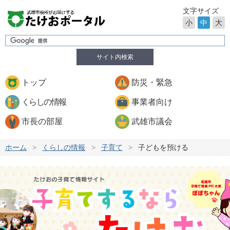
文字サイズ
小
中
大
サイト内検索
トップ
防災・緊急
くらしの情報
事業者向け
市長の部屋
武雄市議会
ホーム
>
くらしの情報
>
子育て
>
子どもを預ける