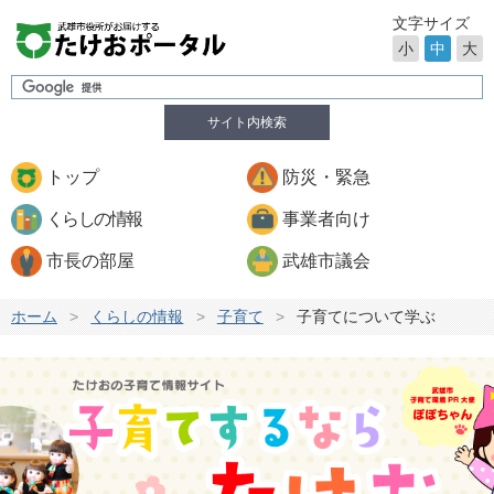
文字サイズ
小
中
大
サイト内検索
トップ
防災・緊急
くらしの情報
事業者向け
市長の部屋
武雄市議会
ホーム
>
くらしの情報
>
子育て
>
子育てについて学ぶ