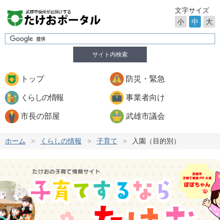
文字サイズ
小
中
大
サイト内検索
トップ
防災・緊急
くらしの情報
事業者向け
市長の部屋
武雄市議会
ホーム
>
くらしの情報
>
子育て
>
入園（目的別）