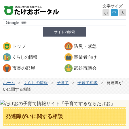
文字サイズ
小
中
大
サイト内検索
トップ
防災・緊急
くらしの情報
事業者向け
市長の部屋
武雄市議会
ホーム
>
くらしの情報
>
子育て
>
子育て相談
>
発達障が
いに関する相談
発達障がいに関する相談