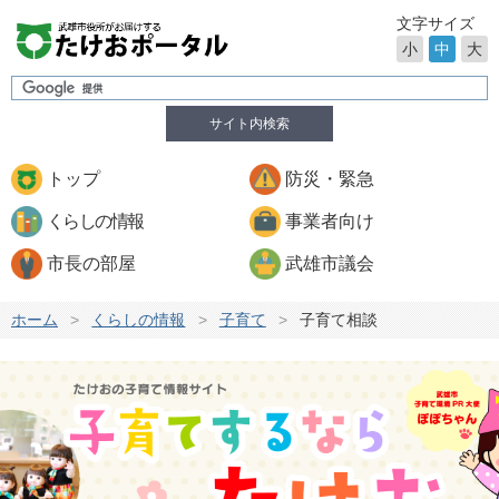
文字サイズ
小
中
大
サイト内検索
トップ
防災・緊急
くらしの情報
事業者向け
市長の部屋
武雄市議会
ホーム
>
くらしの情報
>
子育て
>
子育て相談