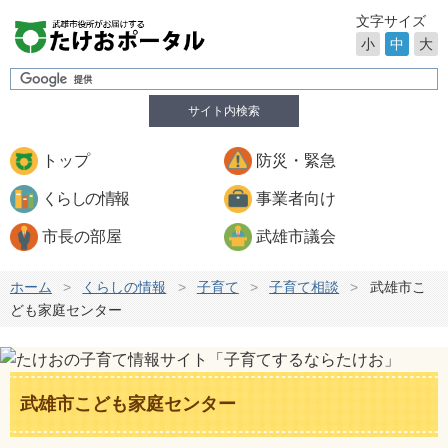
文字サイズ
小
中
大
サイト内検索
トップ
防災・緊急
くらしの情報
事業者向け
市長の部屋
武雄市議会
ホーム
>
くらしの情報
>
子育て
>
子育て相談
>
武雄市こ
ども家庭センター
武雄市こども家庭センター