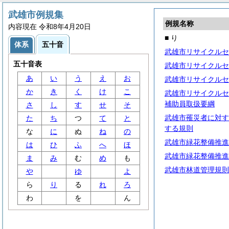
武雄市例規集
例規名称
内容現在 令和8年4月20日
■ り
体系
五十音
武雄市リサイクルセ
五十音表
武雄市リサイクルセ
あ
い
う
え
お
武雄市リサイクルセ
か
き
く
け
こ
武雄市リサイクルセ
補助員取扱要綱
さ
し
す
せ
そ
武雄市罹災者に対す
た
ち
つ
て
と
する規則
な
に
ぬ
ね
の
武雄市緑花整備推進
は
ひ
ふ
へ
ほ
武雄市緑花整備推進
ま
み
む
め
も
武雄市林道管理規則
や
ゆ
よ
ら
り
る
れ
ろ
わ
を
ん