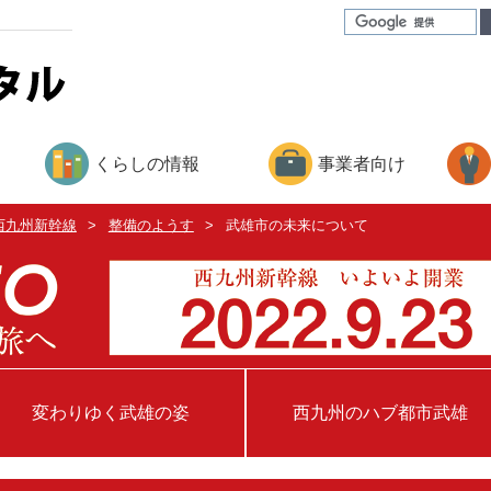
くらしの情報
事業者向け
西九州新幹線
>
整備のようす
>
武雄市の未来について
変わりゆく武雄の姿
西九州のハブ都市武雄