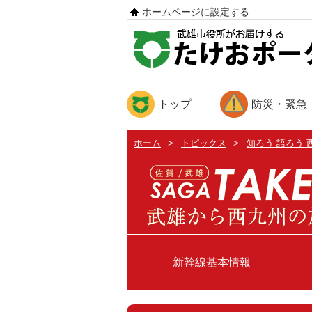
ホームページに設定する
トップ
防災・緊急
ホーム
>
トピックス
>
知ろう 語ろう 
新幹線基本情報