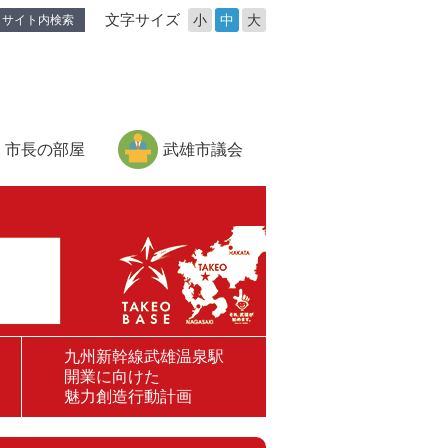
文字サイズ
小
中
大
サイト内検索
市長の部屋
武雄市議会
九州新幹線武雄温泉駅
開業に向けた
魅力創造行動計画