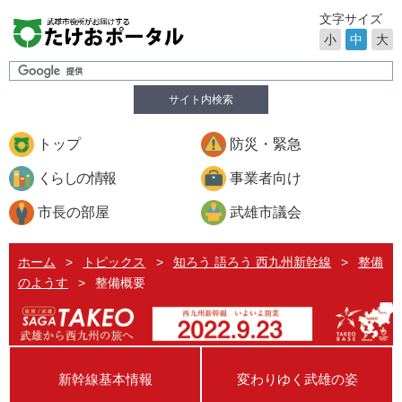
文字サイズ
小
中
大
サイト内検索
トップ
防災・緊急
くらしの情報
事業者向け
市長の部屋
武雄市議会
ホーム
>
トピックス
>
知ろう 語ろう 西九州新幹線
>
整備
のようす
>
整備概要
新幹線基本情報
変わりゆく武雄の姿