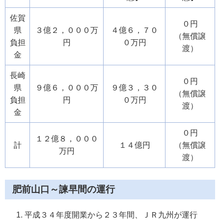
佐賀
０円
県
３億２，０００万
４億６，７０
（無償譲
負担
円
０万円
渡）
金
長崎
０円
県
９億６，０００万
９億３，３０
（無償譲
負担
円
０万円
渡）
金
０円
１２億８，０００
計
１４億円
（無償譲
万円
渡）
肥前山口～諫早間の運行
平成３４年度開業から２３年間、ＪＲ九州が運行