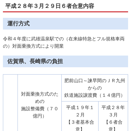
平成２８年３月２９日６者合意内容
運行方式
令和４年度に武雄温泉駅での（在来線特急とフル規格車両
の）対面乗換方式により開業
佐賀県、長崎県の負担
肥前山口～諫早間のＪＲ九州
からの
対面乗換方式のた
鉄道施設譲渡費（１４億円）
めの
平成１９年１
平成２８年
施設整備費（７０
２月
３月
億円）
【３者基本合
【６者合
意】
意】