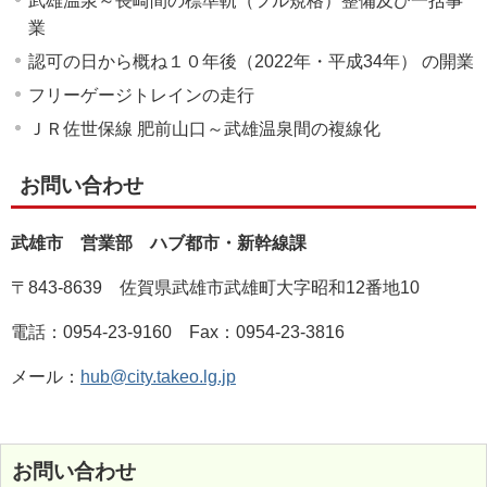
武雄温泉～長崎間の標準軌（フル規格）整備及び一括事
業
認可の日から概ね１０年後（2022年・平成34年） の開業
フリーゲージトレインの走行
ＪＲ佐世保線 肥前山口～武雄温泉間の複線化
お問い合わせ
武雄市 営業部 ハブ都市・新幹線課
〒843-8639 佐賀県武雄市武雄町大字昭和12番地10
電話：0954-23-9160 Fax：0954-23-3816
メール：
hub@city.takeo.lg.jp
お問い合わせ