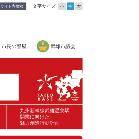
文字サイズ
小
中
大
サイト内検索
市長の部屋
武雄市議会
九州新幹線武雄温泉駅
開業に向けた
魅力創造行動計画