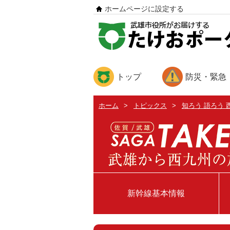
ホームページに設定する
トップ
防災・緊急
ホーム
>
トピックス
>
知ろう 語ろう 
新幹線基本情報