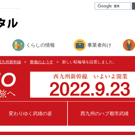
くらしの情報
事業者向け
西九州新幹線
>
整備のようす
>
新しい駐輪場を設置しました。
変わりゆく武雄の姿
西九州のハブ都市武雄