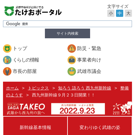
文字サイズ
小
中
大
サイト内検索
トップ
防災・緊急
くらしの情報
事業者向け
市長の部屋
武雄市議会
ホーム
>
トピックス
>
知ろう 語ろう 西九州新幹線
>
整備
のようす
>
西九州新幹線９月２３日開業！！
新幹線基本情報
変わりゆく武雄の姿