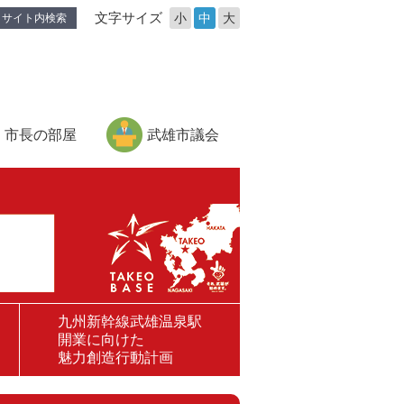
文字サイズ
小
中
大
サイト内検索
市長の部屋
武雄市議会
九州新幹線武雄温泉駅
開業に向けた
魅力創造行動計画