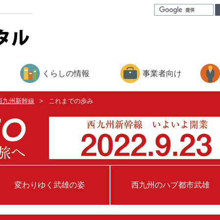
くらしの情報
事業者向け
西九州新幹線
>
これまでの歩み
変わりゆく武雄の姿
西九州のハブ都市武雄