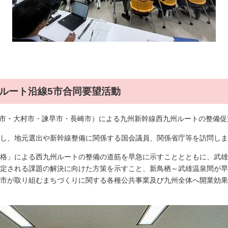
九州ルート沿線5市合同要望活動
嬉野市・大村市・諫早市・長崎市）による九州新幹線西九州ルートの整備
し、地元選出や新幹線整備に関係する国会議員、関係省庁等を訪問しま
格」による西九州ルートの整備の道筋を早急に示すこととともに、武雄
定される課題の解決に向けた方策を示すこと、新鳥栖～武雄温泉間が早
市が取り組むまちづくりに関する各種公共事業及び九州全体へ開業効果