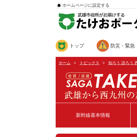
ホームページに設定する
トップ
防災・緊急
ホーム
>
トピックス
>
知ろう 語ろう 
新幹線基本情報