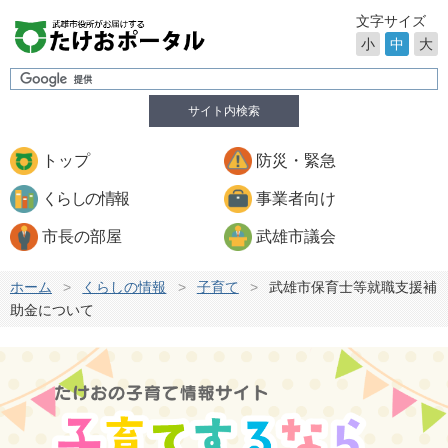
文字サイズ
小
中
大
サイト内検索
トップ
防災・緊急
くらしの情報
事業者向け
市長の部屋
武雄市議会
ホーム
>
くらしの情報
>
子育て
>
武雄市保育士等就職支援補
助金について