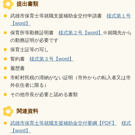
提出書類
武雄市保育士等就職支援補助金交付申請書
様式第１号
【word】
保育所等勤務証明書
様式第２号【word】
※就職先から
の勤務証明が必要です
保育士証等の写し
誓約書
様式第３号【word】
履歴書
市町村民税の滞納がない証明（市外からの転入者又は市
外在住者に限る）
その他市長が必要と認める書類
関連資料
武雄市保育士等就職支援補助金交付要綱【PDF】
様式
【word】