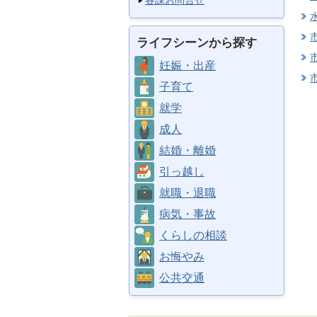
各課お問合せ
ライフシーンから探す
妊娠・出産
子育て
就学
成人
結婚・離婚
引っ越し
就職・退職
病気・事故
くらしの相談
お悔やみ
公共交通