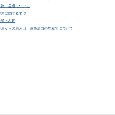
水路・里道について
市道に関する要望
市道の占用
市道からの乗入口、道路法面の埋立てについて