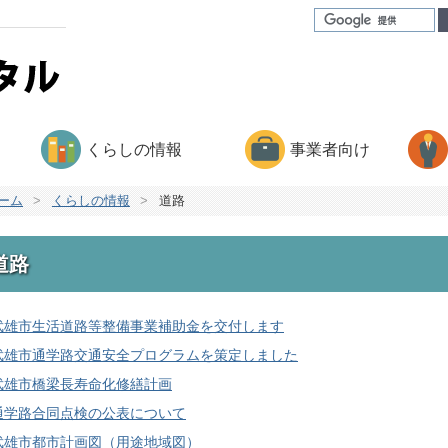
くらしの情報
事業者向け
ーム
>
くらしの情報
>
道路
道路
武雄市生活道路等整備事業補助金を交付します
武雄市通学路交通安全プログラムを策定しました
武雄市橋梁長寿命化修繕計画
通学路合同点検の公表について
武雄市都市計画図（用途地域図）