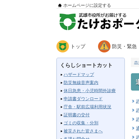
ホームページに設定する
トップ
防災・緊急
ホ
くらしショートカット
ハザードマップ
防災無線音声案内
休日急患・小児時間外診療
申請書ダウンロード
庁舎・駅前広場利用状況
証明書の交付
ゴミの収集・分別
被災された皆さまへ