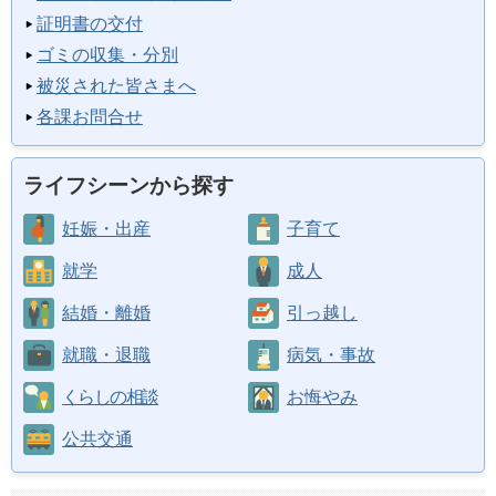
証明書の交付
ゴミの収集・分別
被災された皆さまへ
各課お問合せ
ライフシーンから探す
妊娠・出産
子育て
就学
成人
結婚・離婚
引っ越し
就職・退職
病気・事故
くらしの相談
お悔やみ
公共交通