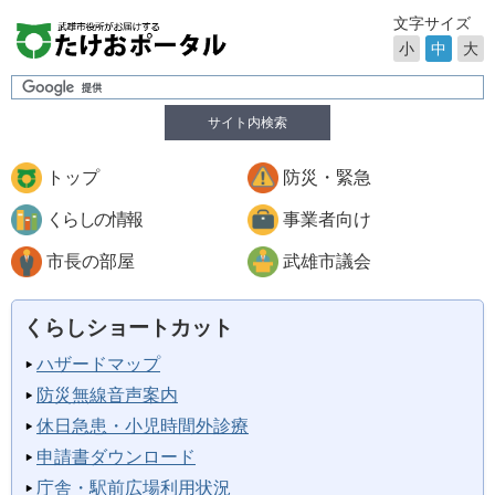
文字サイズ
小
中
大
サイト内検索
トップ
防災・緊急
くらしの情報
事業者向け
市長の部屋
武雄市議会
くらしショートカット
ハザードマップ
防災無線音声案内
休日急患・小児時間外診療
申請書ダウンロード
庁舎・駅前広場利用状況