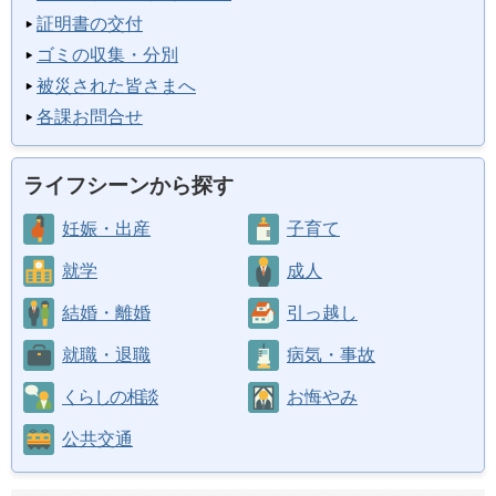
証明書の交付
ゴミの収集・分別
被災された皆さまへ
各課お問合せ
ライフシーンから探す
妊娠・出産
子育て
就学
成人
結婚・離婚
引っ越し
就職・退職
病気・事故
くらしの相談
お悔やみ
公共交通