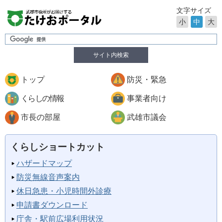
文字サイズ
小
中
大
サイト内検索
トップ
防災・緊急
くらしの情報
事業者向け
市長の部屋
武雄市議会
くらしショートカット
ハザードマップ
防災無線音声案内
休日急患・小児時間外診療
申請書ダウンロード
庁舎・駅前広場利用状況