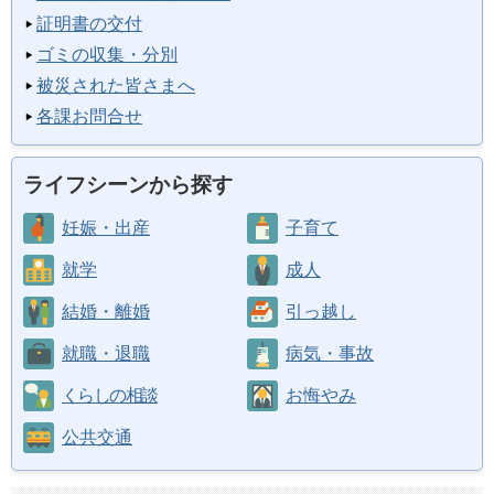
証明書の交付
ゴミの収集・分別
被災された皆さまへ
各課お問合せ
ライフシーンから探す
妊娠・出産
子育て
就学
成人
結婚・離婚
引っ越し
就職・退職
病気・事故
くらしの相談
お悔やみ
公共交通