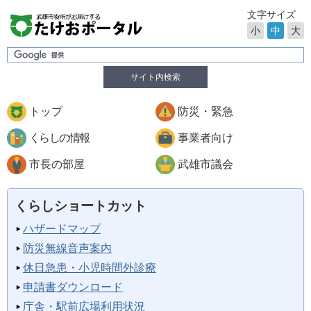
文字サイズ
小
中
大
サイト内検索
トップ
防災・緊急
くらしの情報
事業者向け
市長の部屋
武雄市議会
くらしショートカット
ハザードマップ
防災無線音声案内
休日急患・小児時間外診療
申請書ダウンロード
庁舎・駅前広場利用状況