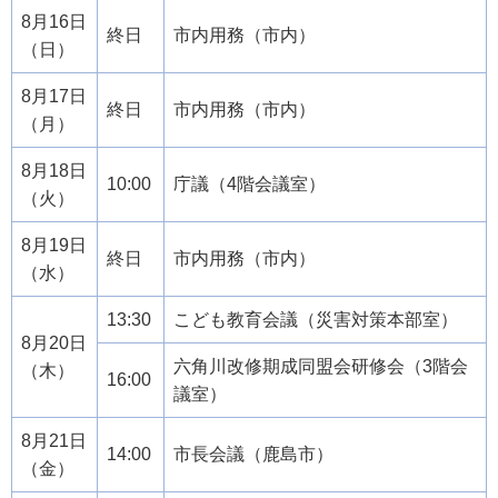
8月16日
終日
市内用務（市内）
（日）
8月17日
終日
市内用務（市内）
（月）
8月18日
10:00
庁議（4階会議室）
（火）
8月19日
終日
市内用務（市内）
（水）
13:30
こども教育会議（災害対策本部室）
8月20日
六角川改修期成同盟会研修会（3階会
（木）
16:00
議室）
8月21日
14:00
市長会議（鹿島市）
（金）