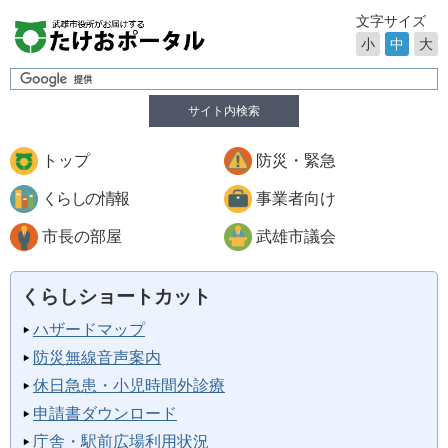
文字サイズ
小
中
大
サイト内検索
トップ
防災・緊急
くらしの情報
事業者向け
市長の部屋
武雄市議会
くらしショートカット
ハザードマップ
防災無線音声案内
休日急患・小児時間外診療
申請書ダウンロード
庁舎・駅前広場利用状況