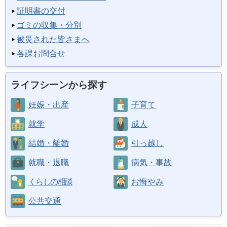
証明書の交付
ゴミの収集・分別
被災された皆さまへ
各課お問合せ
ライフシーンから探す
妊娠・出産
子育て
就学
成人
結婚・離婚
引っ越し
就職・退職
病気・事故
くらしの相談
お悔やみ
公共交通