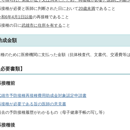
再接種が必要と医師に判断された日において
20
歳未満
であること
令和6年4月1日以後
の再接種であること
再接種の日に
武雄市に住所を有する
こと
助成金額
接種のために医療機関に支払った金額（抗体検査代、文書代、交通費等
【必要書類】
再接種前
武雄市予防接種再接種費用助成金対象認定申請書
再接種が必要である旨の医師の意見書
過去の予防接種履歴がわかるもの（母子健康手帳の写し等）
再接種後