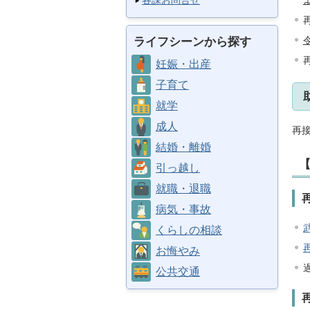
各課お問合せ
ライフシーンから探す
妊娠・出産
子育て
就学
成人
再
結婚・離婚
引っ越し
就職・退職
病気・事故
くらしの相談
お悔やみ
公共交通