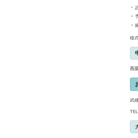
様
再
武
TEL