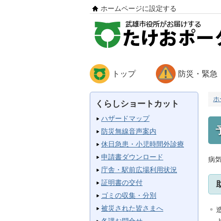
ホームページに設定する
トップ
防災・緊急
ホ
くらしショートカット
ハザードマップ
防災無線音声案内
休日急患・小児時間外診療
申請書ダウンロード
病
庁舎・駅前広場利用状況
証明書の交付
ゴミの収集・分別
被災された皆さまへ