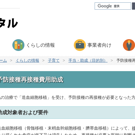
くらしの情報
事業者向け
ーム
>
くらしの情報
>
子育て
>
手当・助成（目的別）
>
予防接種
予防接種再接種費用助成
気の治療で「造血細胞移植」を受け、予防接種の再接種が必要となった
助成対象者および要件
造血細胞移植（骨髄移植・末梢血幹細胞移植・臍帯血移植）によって、
より得られた免疫が低下又は消失したため、再接種が必要と医師に判断