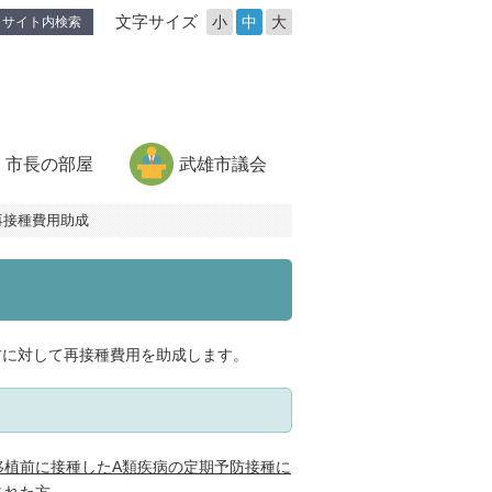
文字サイズ
小
中
大
サイト内検索
市長の部屋
武雄市議会
再接種費用助成
方に対して再接種費用を助成します。
移植前に接種したA類疾病の定期予防接種に
された方