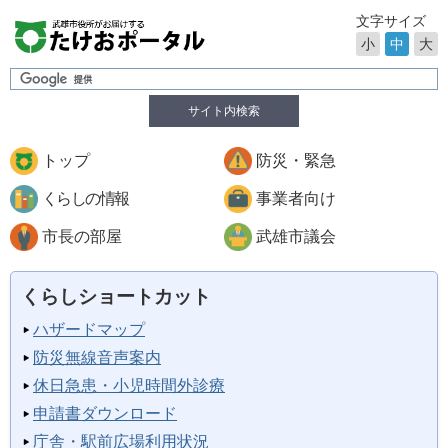
文字サイズ
小
中
大
サイト内検索
トップ
防災・緊急
くらしの情報
事業者向け
市長の部屋
武雄市議会
くらしショートカット
ハザードマップ
防災無線音声案内
休日急患・小児時間外診療
申請書ダウンロード
庁舎・駅前広場利用状況