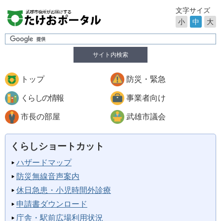
文字サイズ
小
中
大
サイト内検索
トップ
防災・緊急
くらしの情報
事業者向け
市長の部屋
武雄市議会
くらしショートカット
ハザードマップ
防災無線音声案内
休日急患・小児時間外診療
申請書ダウンロード
庁舎・駅前広場利用状況