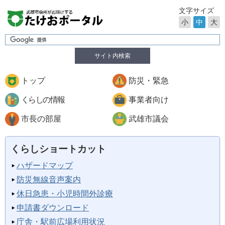
文字サイズ
小
中
大
サイト内検索
トップ
防災・緊急
くらしの情報
事業者向け
市長の部屋
武雄市議会
くらしショートカット
ハザードマップ
防災無線音声案内
休日急患・小児時間外診療
申請書ダウンロード
庁舎・駅前広場利用状況