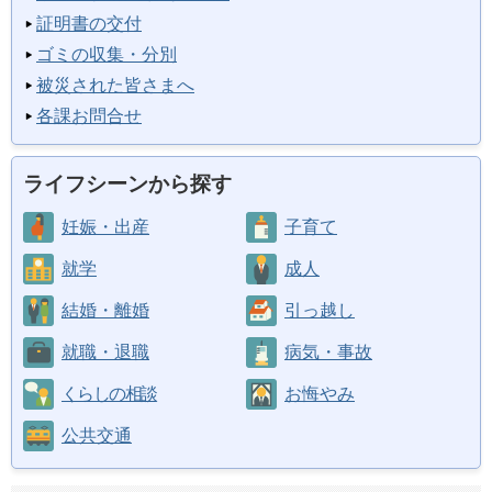
証明書の交付
ゴミの収集・分別
被災された皆さまへ
各課お問合せ
ライフシーンから探す
妊娠・出産
子育て
就学
成人
結婚・離婚
引っ越し
就職・退職
病気・事故
くらしの相談
お悔やみ
公共交通