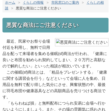
ホーム
>
くらしの情報
>
市民窓口のご案内
>
くらしの相
談
>
悪質な商法にご注意ください
悪質な商法にご注意ください
最近、民家やお祭り会場
付近を利用し、無料で日用
品を配って来場者を集める催眠(sf)商法が行われ、「健康に
良いと布団を勧められ契約してしまい、２０万円と高額な
ので解約したい」といった相談が相次いでいます。
この催眠(sf)商法とは、「粗品をプレゼントする」「健康
に関する講習会を行う」などといって会場に人を集め、日
用品を無料で配り得した気分にさせ、興奮状態の中、最後
に羽毛布団や健康器具などの高額商品を売りつける商法で
す。
「もらわねば損」と無料配布につられ安易に会場へ行か
ないようにしましょう。また、その場の雰囲気に惑わされ