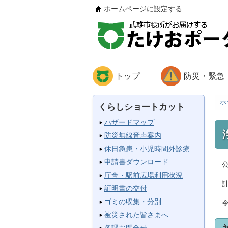
ホームページに設定する
トップ
防災・緊急
ホ
くらしショートカット
ハザードマップ
防災無線音声案内
休日急患・小児時間外診療
申請書ダウンロード
公
庁舎・駅前広場利用状況
計
証明書の交付
ゴミの収集・分別
令
被災された皆さまへ