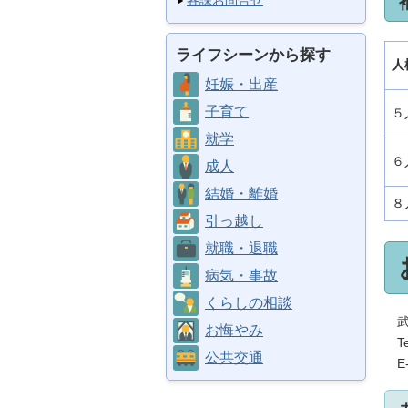
各課お問合せ
ライフシーンから探す
人
妊娠・出産
子育て
５
就学
６
成人
結婚・離婚
８
引っ越し
就職・退職
病気・事故
くらしの相談
武
お悔やみ
Te
公共交通
E-