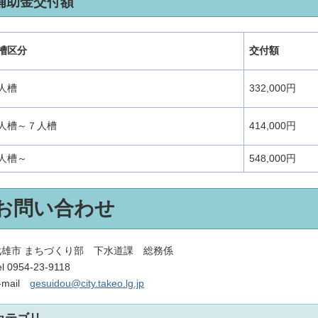
補助金交付額
槽区分
交付額
人槽
332,000円
人槽～７人槽
414,000円
人槽～
548,000円
お問い合わせ
雄市 まちづくり部 下水道課 総務係
l
0954-23-9118
mail
gesuidou@city.takeo.lg.jp
カテゴリ