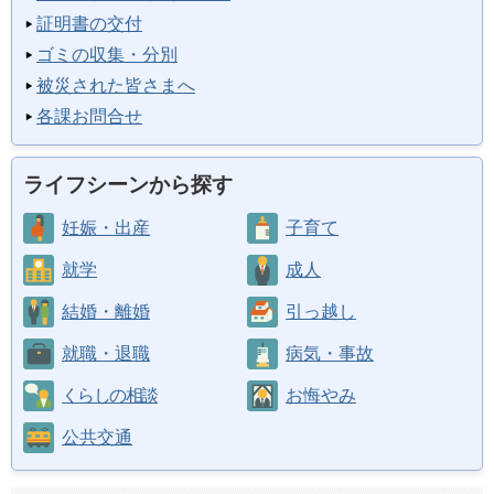
証明書の交付
ゴミの収集・分別
被災された皆さまへ
各課お問合せ
ライフシーンから探す
妊娠・出産
子育て
就学
成人
結婚・離婚
引っ越し
就職・退職
病気・事故
くらしの相談
お悔やみ
公共交通