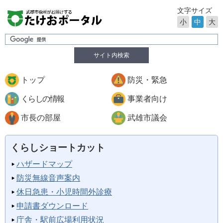
文字サイズ
小
中
大
サイト内検索
トップ
防災・緊急
くらしの情報
事業者向け
市長の部屋
武雄市議会
くらしショートカット
ハザードマップ
防災無線音声案内
休日急患・小児時間外診療
申請書ダウンロード
庁舎・駅前広場利用状況